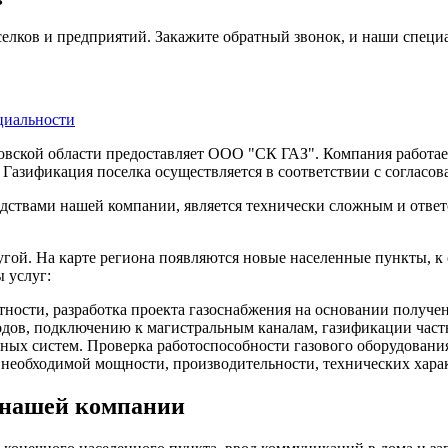
елков и предприятий. Закажите обратный звонок, и наши спец
циальности
овской области предоставляет ООО "СК ГАЗ". Компания работает 
Газификация поселка осуществляется в соответствии с согласо
дствами нашей компании, является технически сложным и ответ
угой. На карте региона появляются новые населенные пункты, 
 услуг:
тности, разработка проекта газоснабжения на основании получ
дов, подключению к магистральным каналам, газификации частн
ных систем. Проверка работоспособности газового оборудования
 необходимой мощности, производительности, технических хара
 нашей компании