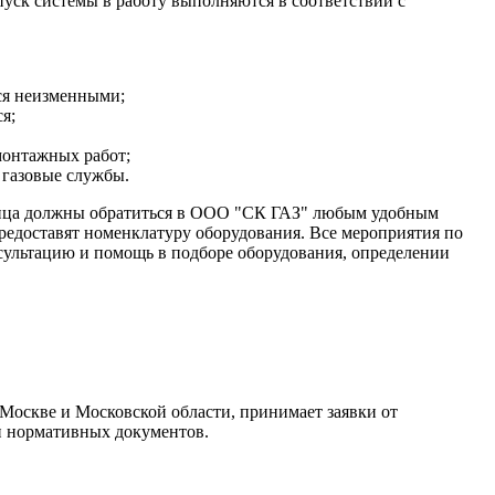
пуск системы в работу выполняются в соответствии с
тся неизменными;
я;
монтажных работ;
 газовые службы.
 лица должны обратиться в ООО "СК ГАЗ" любым удобным
редоставят номенклатуру оборудования. Все мероприятия по
сультацию и помощь в подборе оборудования, определении
Москве и Московской области, принимает заявки от
ми нормативных документов.