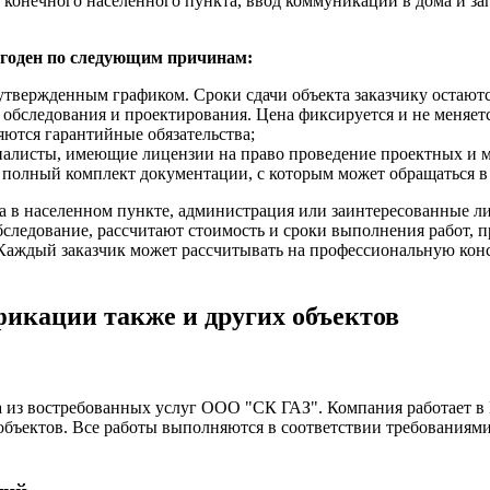
 конечного населенного пункта, ввод коммуникаций в дома и за
годен по следующим причинам:
 утвержденным графиком. Сроки сдачи объекта заказчику остаю
 обследования и проектирования. Цена фиксируется и не меняетс
яются гарантийные обязательства;
алисты, имеющие лицензии на право проведение проектных и 
т полный комплект документации, с которым может обращаться в
за в населенном пункте, администрация или заинтересованные
следование, рассчитают стоимость и сроки выполнения работ, п
 Каждый заказчик может рассчитывать на профессиональную кон
икации также и других объектов
а из востребованных услуг ООО "СК ГАЗ". Компания работает в 
 объектов. Все работы выполняются в соответствии требования