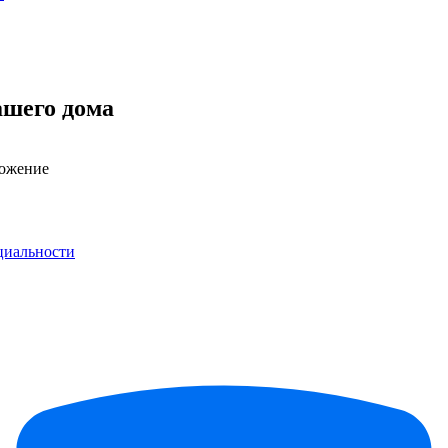
ашего дома
ложение
циальности